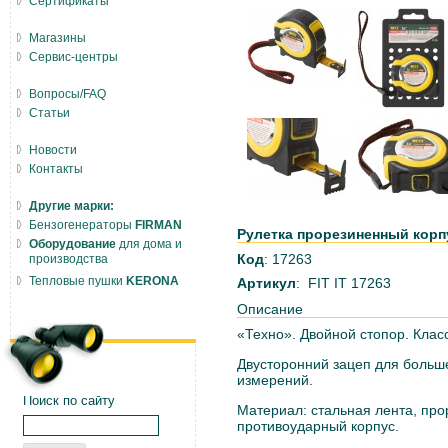
Сертификаты
Магазины
Сервис-центры
Вопросы/FAQ
Статьи
Новости
Контакты
Другие марки:
Бензогенераторы
FIRMAN
Рулетка прорезиненный корпу
Оборудование
для дома и
Код
: 17263
производства
Тепловые пушки
KERONA
Артикул
: FIT IT 17263
Описание
«Техно». Двойной стопор. Класс 
Двусторонний зацеп для больш
измерений.
Поиск по сайту
Материал: стальная лента, пр
противоударный корпус.