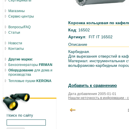
Сертификаты
Магазины
Сервис-центры
Коронка кольцевая по кафелю
Вопросы/FAQ
Код
: 16502
Статьи
Артикул
: FIT IT 16502
Новости
Описание
Контакты
Карбидная.
Для вырезания отверстий в каф
Другие марки:
Материал: инструментальная с
Бензогенераторы
FIRMAN
вольфрамово-карбидным поро
Оборудование
для дома и
производства
Тепловые пушки
KERONA
Добавить к сравнению
Дата добавления 2005-01-01
Нашли неточность в информации - 
Поиск по сайту