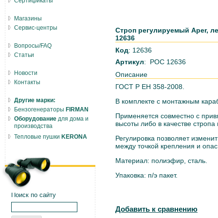
Сертификаты
Магазины
Сервис-центры
Строп регулируемый Аper, ле
12636
Вопросы/FAQ
Код
: 12636
Статьи
Артикул
: РОС 12636
Новости
Описание
Контакты
ГОСТ Р ЕН 358-2008.
Другие марки:
В комплекте с монтажным кар
Бензогенераторы
FIRMAN
Применяется совместно с прив
Оборудование
для дома и
высоты либо в качестве строп
производства
Тепловые пушки
KERONA
Регулировка позволяет изменит
между точкой крепления и опа
Материал: полиэфир, сталь.
Упаковка: п/э пакет.
Поиск по сайту
Добавить к сравнению