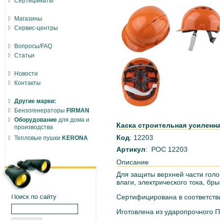
Сертификаты
Магазины
Сервис-центры
Вопросы/FAQ
Статьи
Новости
Контакты
Другие марки:
Бензогенераторы
FIRMAN
Оборудование
для дома и
Каска строительная усиленна
производства
Код
: 12203
Тепловые пушки
KERONA
Артикул
: РОС 12203
Описание
Для защиты верхней части голо
влаги, электрического тока, бры
Поиск по сайту
Сертифицирована в соответстви
Иготовлена из ударопрочного 