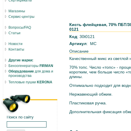
Сертификаты
Магазины
Сервис-центры
Кисть флейцевая, 70% ПБT/30%
Вопросы/FAQ
0121
Статьи
Код
: 30t0121
Артикул
: MC
Новости
Контакты
Описание
Качественный микс из светлой 
Другие марки:
Бензогенераторы
FIRMAN
70% топс. Число «топс» - проц
Оборудование
для дома и
коротким, чем больше число «
производства
длины.
Тепловые пушки
KERONA
Отпимально подходит для водн
Нержавеющий обжим.
Пластиковая ручка.
Дополнительная фиксация обжи
Поиск по сайту