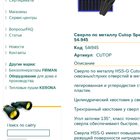
Сертификаты
Магазины
Сервис-центры
Вопросы/FAQ
Сверло по металлу Cutop Spec
Статьи
54-945
Новости
Код
: 54t945
Контакты
Артикул
: CUTOP
Описание
Другие марки:
Бензогенераторы
FIRMAN
Сверло по металлу HSS-G Cuto
сквозных/глухих отверстий в ме
Оборудование
для дома и
производства
легированная и углеродистая ст
Тепловые пушки
KERONA
пластик.
Цилиндрический хвостовик у св
Трехгранный хвостовик у сверл
Угол заточки 135°, класс точно
сверла обеспечивают быстрое,
Поиск по сайту
Сверла HSS-G имеют повышенн
режущей поверхности нитридом