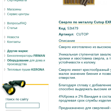
Сертификаты
Магазины
Сервис-центры
Сверло по металлу Cutop EXP
Вопросы/FAQ
Статьи
Код
: 53t479
Артикул
: CUTOP
Новости
Описание
Контакты
Сверло изготовлено из высокок
Другие марки:
Уникальная ступенчатая закал
Бензогенераторы
FIRMAN
кромки и хвостовика сверла, а
Оборудование
для дома и
устойчивости к излому.
производства
Сверло имеет крестообразный у
Тепловые пушки
KERONA
малое значение биения и позв
отверстия.
Благодаря сплаву с добавлен
способно выдержать высокие е
4%Хрома и 2% Ванадия в соста
Поиск по сайту
продлевая срок службы издели
Предназначено для сверлений 