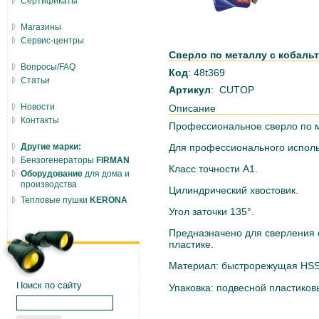
Сертификаты
Магазины
Сервис-центры
Сверло по металлу с кобальт
Вопросы/FAQ
Код
: 48t369
Статьи
Артикул
: CUTOP
Новости
Описание
Контакты
Профессиональное сверло по м
Другие марки:
Для профессионального исполь
Бензогенераторы
FIRMAN
Класс точности А1.
Оборудование
для дома и
производства
Цилиндрический хвостовик.
Тепловые пушки
KERONA
Угол заточки 135°.
Предназначено для сверления о
пластике.
Материал: быстрорежущая HSS 
Поиск по сайту
Упаковка: подвесной пластиков