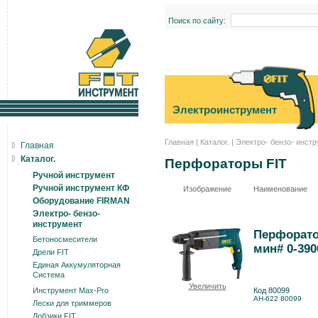
Поиск по сайту:
Электроинструмент
Главная
|
Каталог.
|
Электро- бензо- инст
Главная
Каталог.
Перфораторы FIT
Ручной инструмент
Ручной инструмент КФ
Изображение
Наименование
Оборудование FIRMAN
Электро- бензо-
инструмент
Перфорато
Бетоносмесители
мин# 0-390
Дрели FIT
Единая Аккумуляторная
Система
Увеличить
Инструмент Max-Pro
Код 80099
AH-622 80099
Лески для триммеров
Лобзики FIT