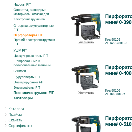
Насосы FIT
Оснастка, расходные
материалы, смазки для
Перфорато
электроинструмента
мин# 0-390
Отвертки аккумуляторные
FIT
Перфораторы FIT
Код 80103
Прочий электроинструмент
Увеличить
AH-622C 80103
FIT
УШМ FIT
Циркулярные пилы FIT
Шлифовальные и
полировальные машины,
Перфорато
граверы
мин# 0-400
Шуруповерты FIT
Электрорубанки FIT
Электрофены FIT
Код 80106
Пневмоинструмент FIT
Увеличить
AH-800 80106
Хозтовары
Каталоги
Прайсы
Перфорато
Скачать
мин# 0-510
Сертификаты