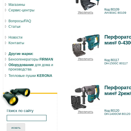
Магазины
Код 80109
Сервис-центры
Увеличить
AH-904С 80109
Вопросы/FAQ
Статьи
Перфорато
Новости
мин# 0-430
Контакты
Другие марки:
Увеличить
Бензогенераторы
FIRMAN
Код 80117
DH-1500С 80117
Оборудование
для дома и
производства
Тепловые пушки
KERONA
Перфорато
мин# 2реж
Поиск по сайту
Код 80120
Увеличить
DH-1400СM 80120