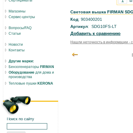
Сертификаты
ш
Магазины
Световая вышка FIRMAN SDG
Сервис-центры
Код
: 903400201
Артикул
: SDG10FS-LT
Вопросы/FAQ
Добавить к сравнению
Статьи
Нашли неточность в информации - 
Новости
Контакты
Другие марки:
Бензогенераторы
FIRMAN
Оборудование
для дома и
производства
Тепловые пушки
KERONA
Поиск по сайту