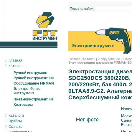
Поиск по сайту:
Электроинструмент
Главная
|
Каталог.
|
Оборудование FIRMA
Главная
Электростанция дизельная FIRMAN S
Каталог.
Электростанция дизел
Ручной инструмент
SDG250DCS 380/220В,
Ручной инструмент КФ
Оборудование FIRMAN
200/220кВт, бак 400л,
Электро- бензо-
6LTAA8.9-G2. Альтерн
инструмент
Сверхбесшумный кожу
Пневмоинструмент FIT
Хозтовары
Налич
Каталоги
Москв
Санкт
Прайсы
Екате
Скачать
Опт от