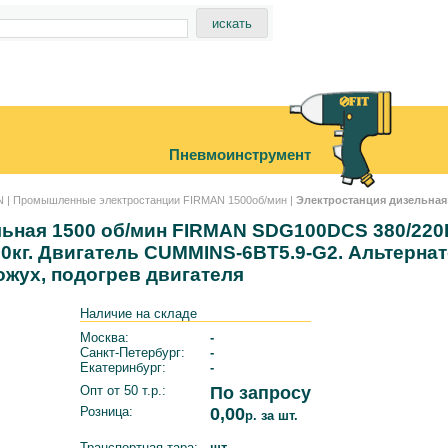
Пневмоинструмент
N
|
Промышленные электростанции FIRMAN 1500об/мин
|
Электростанция дизельна
ьная 1500 об/мин FIRMAN SDG100DCS 380/220
480кг. Двигатель CUMMINS-6BT5.9-G2. Альтерн
жух, подогрев двигателя
Наличие на складе
Москва:
-
Санкт-Петербург:
-
Екатеринбург:
-
Опт от 50 т.р.:
По запросу
Розница:
0,00
р. за шт.
Транспортная тара:
шт.