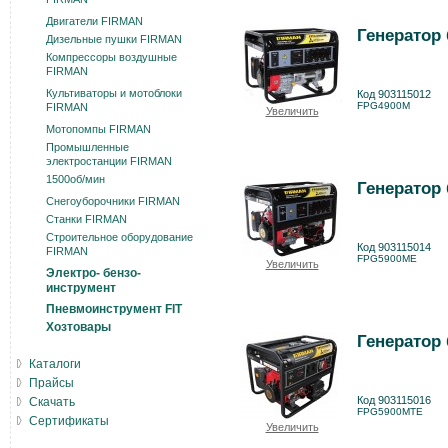
FIRMAN
Двигатели FIRMAN
Генератор
Дизельные пушки FIRMAN
Компрессоры воздушные
FIRMAN
Культиваторы и мотоблоки
Код 903115012
FPG4900M
FIRMAN
Увеличить
Мотопомпы FIRMAN
Промышленные
электростанции FIRMAN
1500об/мин
Генератор
Снегоуборочники FIRMAN
Станки FIRMAN
Строительное оборудование
Код 903115014
FIRMAN
FPG5900ME
Увеличить
Электро- бензо-
инструмент
Пневмоинструмент FIT
Хозтовары
Генератор
Каталоги
Прайсы
Код 903115016
Скачать
FPG5900MTE
Сертификаты
Увеличить