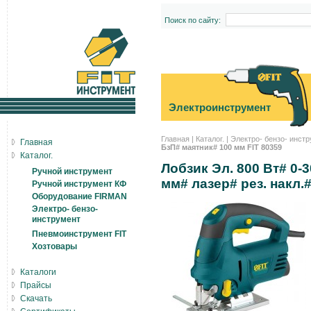
Поиск по сайту:
Электроинструмент
Главная
|
Каталог.
|
Электро- бензо- инст
Главная
БзП# маятник# 100 мм FIT 80359
Каталог.
Лобзик Эл. 800 Вт# 0-
Ручной инструмент
мм# лазер# рез. накл.
Ручной инструмент КФ
Оборудование FIRMAN
Электро- бензо-
инструмент
Пневмоинструмент FIT
Хозтовары
Каталоги
Прайсы
Скачать