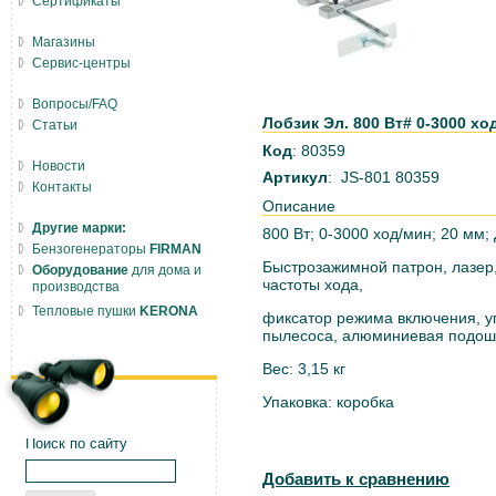
Сертификаты
Магазины
Сервис-центры
Вопросы/FAQ
Лобзик Эл. 800 Вт# 0-3000 хо
Статьи
Код
: 80359
Новости
Артикул
: JS-801 80359
Контакты
Описание
Другие марки:
800 Вт; 0-3000 ход/мин; 20 мм; 
Бензогенераторы
FIRMAN
Быстрозажимной патрон, лазер
Оборудование
для дома и
частоты хода,
производства
Тепловые пушки
KERONA
фиксатор режима включения, уг
пылесоса, алюминиевая подошв
Вес: 3,15 кг
Упаковка: коробка
Поиск по сайту
Добавить к сравнению