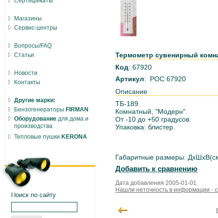
Сертификаты
Магазины
Сервис-центры
Вопросы/FAQ
Термометр сувенирный комна
Статьи
Код
: 67920
Новости
Артикул
: РОС 67920
Контакты
Описание
Другие марки:
ТБ-189.
Бензогенераторы
FIRMAN
Комнатный, "Модерн".
Оборудование
для дома и
От -10 до +50 градусов.
производства
Упаковка: блистер.
Тепловые пушки
KERONA
Габаритные размеры: ДxШxВ(см)
Добавить к сравнению
Дата добавления 2005-01-01
Нашли неточность в информации - 
Поиск по сайту