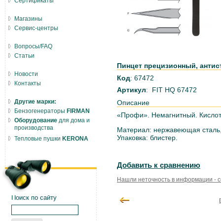
Сертификаты
Магазины
Сервис-центры
Вопросы/FAQ
Статьи
Пинцет прецизионный, антист
Новости
Код
: 67472
Контакты
Артикул
: FIT HQ 67472
Другие марки:
Описание
Бензогенераторы
FIRMAN
«Профи». Немагнитный. Кислот
Оборудование
для дома и
производства
Материал: нержавеющая сталь,
Упаковка: блистер.
Тепловые пушки
KERONA
Добавить к сравнению
Нашли неточность в информации - 
Поиск по сайту