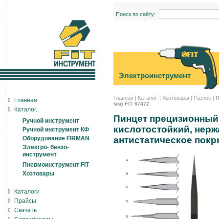
Поиск по сайту:
Электроинструмент
Главная
|
Каталог.
|
Хозтовары
|
Разное
|
П
Главная
мм) FIT 67472
Каталог.
Пинцет прецизионный
Ручной инструмент
кислотостойкий, нерж
Ручной инструмент КФ
Оборудование FIRMAN
антистатическое покры
Электро- бензо-
инструмент
Пневмоинструмент FIT
Хозтовары
Каталоги
Прайсы
Скачать