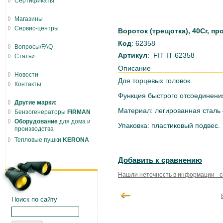
Сертификаты
Магазины
Сервис-центры
Вороток (трещотка), 40Cr, про
Код
: 62358
Вопросы/FAQ
Артикул
: FIT IT 62358
Статьи
Описание
Новости
Для торцевых головок.
Контакты
Функция быстрого отсо­единени
Другие марки:
Материал: легированная сталь 
Бензогенераторы
FIRMAN
Оборудование
для дома и
Упаковка: пластиковый подвес.
производства
Тепловые пушки
KERONA
Добавить к сравнению
Нашли неточность в информации - 
Поиск по сайту