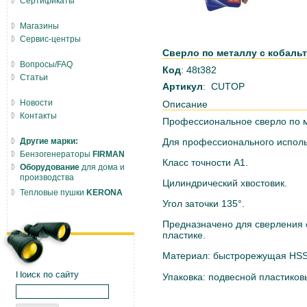
Сертификаты
Магазины
Сервис-центры
Сверло по металлу с кобальт
Вопросы/FAQ
Код
: 48t382
Статьи
Артикул
: CUTOP
Новости
Описание
Контакты
Профессиональное сверло по м
Другие марки:
Для профессионального исполь
Бензогенераторы
FIRMAN
Класс точности А1.
Оборудование
для дома и
производства
Цилиндрический хвостовик.
Тепловые пушки
KERONA
Угол заточки 135°.
Предназначено для сверления о
пластике.
Материал: быстрорежущая HSS 
Поиск по сайту
Упаковка: подвесной пластиков