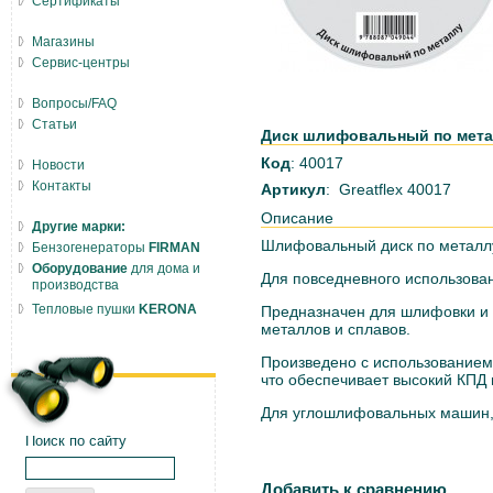
Сертификаты
Магазины
Сервис-центры
Вопросы/FAQ
Статьи
Диск шлифовальный по металл
Код
: 40017
Новости
Контакты
Артикул
: Greatflex 40017
Описание
Другие марки:
Шлифовальный диск по металл
Бензогенераторы
FIRMAN
Оборудование
для дома и
Для повседневного использова
производства
Тепловые пушки
KERONA
Предназначен для шлифовки и з
металлов и сплавов.
Произведено с использованием
что обеспечивает высокий КПД 
Для углошлифовальных машин,
Поиск по сайту
Добавить к сравнению