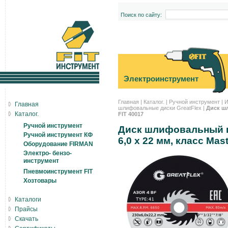
Поиск по сайту:
Электроинструмент
Главная
|
Каталог.
|
Ручной инструмент
|
И
Главная
шлифовальные диски GreatFlex
|
Диск шл
Каталог.
FIT 40017
Ручной инструмент
Диск шлифовальный по
Ручной инструмент КФ
6,0 х 22 мм, класс Mas
Оборудование FIRMAN
Электро- бензо-
инструмент
Пневмоинструмент FIT
Хозтовары
Каталоги
Прайсы
Скачать