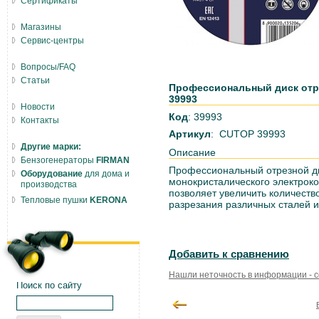
Сертификаты
Магазины
Сервис-центры
Вопросы/FAQ
Статьи
Профессиональный диск отре
39993
Новости
Код
: 39993
Контакты
Артикул
: CUTOP 39993
Другие марки:
Описание
Бензогенераторы
FIRMAN
Профессиональный отрезной ди
Оборудование
для дома и
монокристалического электроко
производства
позволяет увеличить количеств
Тепловые пушки
KERONA
разрезания различных сталей и
Добавить к сравнению
Нашли неточность в информации - 
Поиск по сайту