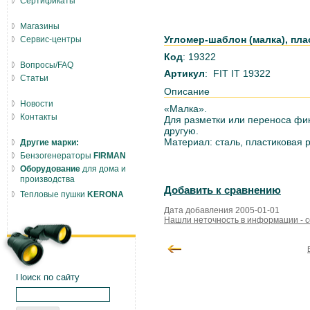
Сертификаты
Магазины
Угломер-шаблон (малка), пла
Сервис-центры
Код
: 19322
Вопросы/FAQ
Артикул
: FIT IT 19322
Статьи
Описание
Новости
«Малка».
Контакты
Для разметки или переноса фик
другую.
Материал: сталь, пластиковая р
Другие марки:
Бензогенераторы
FIRMAN
Оборудование
для дома и
производства
Добавить к сравнению
Тепловые пушки
KERONA
Дата добавления 2005-01-01
Нашли неточность в информации - 
Поиск по сайту