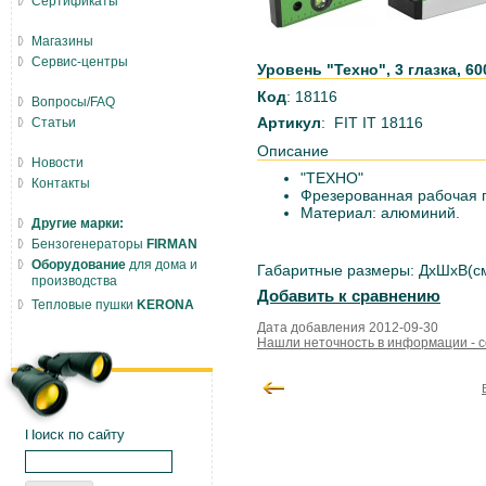
Сертификаты
Магазины
Сервис-центры
Уровень "Техно", 3 глазка, 60
Код
: 18116
Вопросы/FAQ
Артикул
: FIT IT 18116
Статьи
Описание
Новости
"ТЕХНО"
Контакты
Фрезерованная рабочая гр
Материал: алюминий.
Другие марки:
Бензогенераторы
FIRMAN
Оборудование
для дома и
Габаритные размеры: ДxШxВ(см
производства
Добавить к сравнению
Тепловые пушки
KERONA
Дата добавления 2012-09-30
Нашли неточность в информации - 
Поиск по сайту