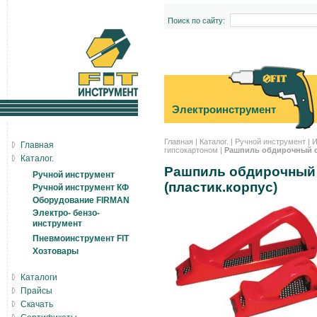
Поиск по сайту:
Электроинструмент
Главная
|
Каталог.
|
Ручной инструмент
|
И
Главная
гипсокартоном
|
Рашпиль обдирочный ср
Каталог.
Рашпиль обдирочный 
Ручной инструмент
(пластик.корпус)
Ручной инструмент КФ
Оборудование FIRMAN
Электро- бензо-
инструмент
Пневмоинструмент FIT
Хозтовары
Каталоги
Прайсы
Скачать