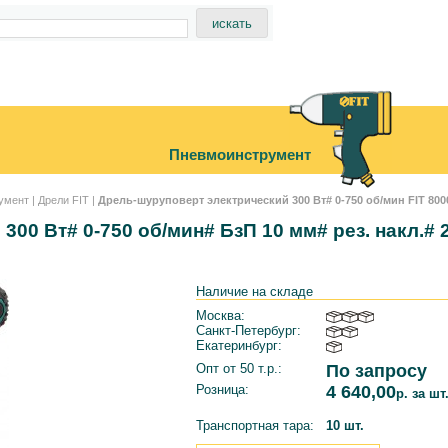
Пневмоинструмент
румент
|
Дрели FIT
|
Дрель-шуруповерт электрический 300 Вт# 0-750 об/мин FIT 800
300 Вт# 0-750 об/мин# БзП 10 мм# рез. накл.# 
Наличие на складе
Москва:
Санкт-Петербург:
Екатеринбург:
Опт от 50 т.р.:
По запросу
Розница:
4 640,00
р. за шт
Транспортная тара:
10 шт.