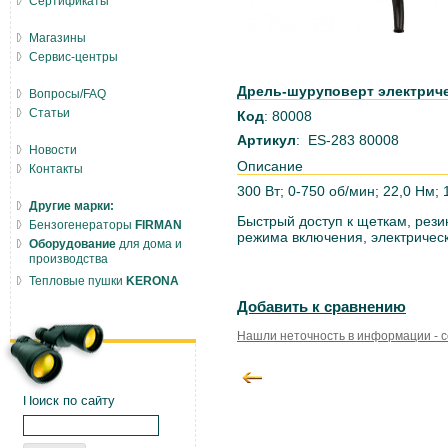
Сертификаты
Магазины
Сервис-центры
Дрель-шуруповерт электричес
Вопросы/FAQ
Статьи
Код
: 80008
Артикул
: ES-283 80008
Новости
Описание
Контакты
300 Вт; 0-750 об/мин; 22,0 Нм; 1
Другие марки:
Быстрый доступ к щеткам, рези
Бензогенераторы
FIRMAN
режима включения, электричес
Оборудование
для дома и
производства
Тепловые пушки
KERONA
Добавить к сравнению
Нашли неточность в информации - 
Поиск по сайту